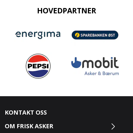
egen e-post med informasjon om sesongkort for
HOVEDPARTNER
supportere.
Klikk her for å kjøpe sesongkort:
sesongkort 25/26!
Vi gleder oss til å se deg i Varner Arena – sammen
fyller vi tribunen med oransje energi!
KONTAKT OSS
OM FRISK ASKER