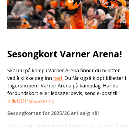
Sesongkort Varner Arena!
Skal du på kamp i Varner Arena finner du billetter
ved å klikke deg inn
her!
Du får også kjøpt billetter i
Tigershopen i Varner Arena på kampdag. Har du
forbundskort eller ledsagerbevis, send e-post til
billett@friskasker.no
Sesongkortet for 2025/26 er i salg nå!
Det er snart klart for en ny hockeysesong, og nå kan
du sikre deg plass i Varner Arena gjennom hele