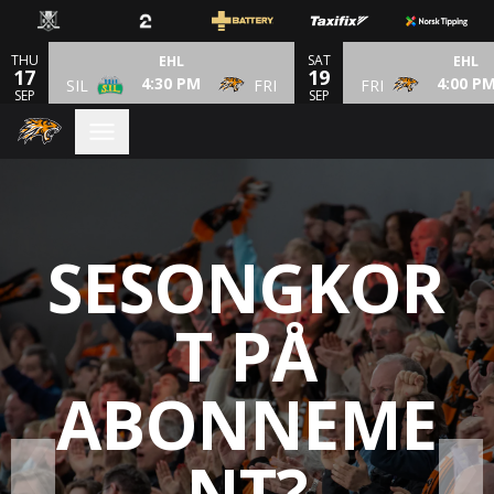
THU
SAT
EHL
EHL
17
19
4:30 PM
4:00 P
SIL
FRI
FRI
SEP
SEP
Bilde 2 av 3. Sesongkort på abonnement? . Perfekt for deg som vi
SESONGKOR
T PÅ
ABONNEME
NT?
❮
❯